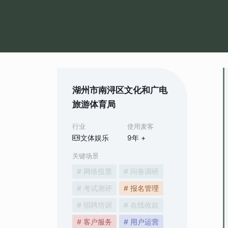
湖州市南浔区文化和广电
旅游体育局
行业
使用麦客
文体娱乐
9
年 +
关键场景
# 网络投票
# 问卷调研
# 考试测评
# 报名管理
# 招聘培训
# 在线收款
# 客户服务
# 用户运营