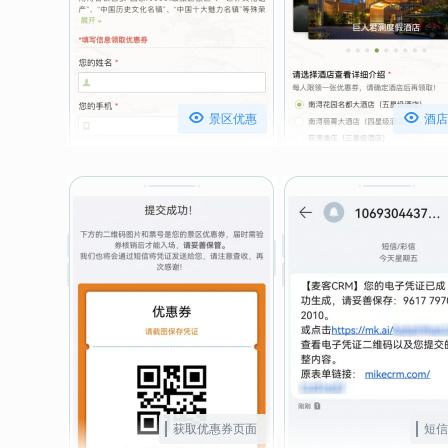


景区优惠
酒店
获取优惠券页面
短信